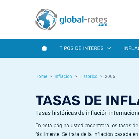
Euribor
¿Qué es la inflación IPC?
Euribor - histórico
Calculadora de inflación
Term SOFR
¿Qué es la inflación IPCA?
ESTER - histórico
TIPOS DE INTERES
INFLA
Bancos centrales
Inflación Chileno - IPC
SONIA - histórico
ESTER
Inflación Español - IPC
SOFR - histórico
Home
Inflacion
Historico
2006
SONIA
Inflación Estadounidense
TONAR - histórico
TASAS DE INFL
SOFR
Inflación Mexicano - IPC
Inflación histórica
Tasas históricas de inflación internacion
En esta página usted encontrará los tasas d
fácilmente. Se trata de la inflación basada e