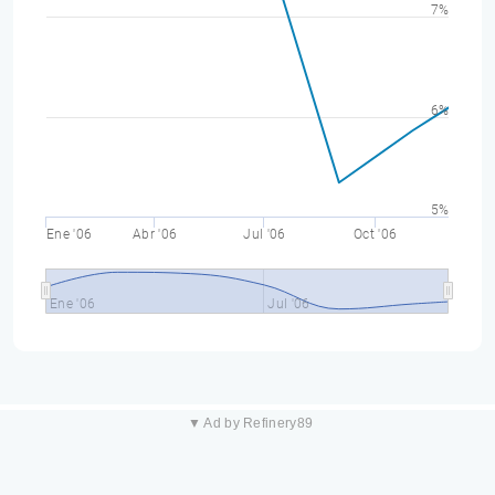
7%
6%
5%
Ene '06
Abr '06
Jul '06
Oct '06
Ene '06
Jul '06
▼ Ad by Refinery89