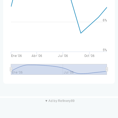
6%
5%
Ene '06
Abr '06
Jul '06
Oct '06
Ene '06
Jul '06
▼ Ad by Refinery89