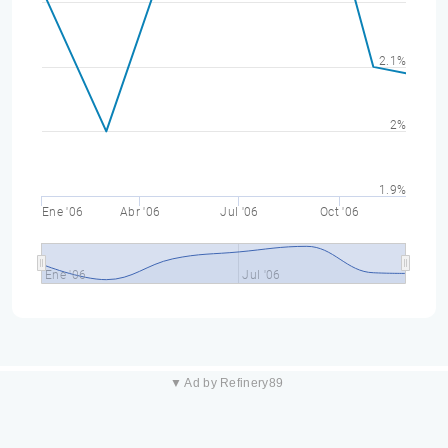
2.1%
2%
1.9%
Ene '06
Abr '06
Jul '06
Oct '06
Ene '06
Jul '06
▼ Ad by Refinery89