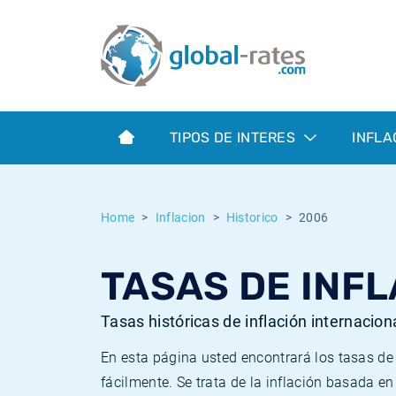
Euribor
¿Qué es la inflación IPC?
Euribor - histórico
Calculadora de inflación
Term SOFR
¿Qué es la inflación IPCA?
ESTER - histórico
TIPOS DE INTERES
INFLA
Bancos centrales
Inflación Chileno - IPC
SONIA - histórico
ESTER
Inflación Español - IPC
SOFR - histórico
Home
Inflacion
Historico
2006
SONIA
Inflación Estadounidense
TONAR - histórico
TASAS DE INFL
SOFR
Inflación Mexicano - IPC
Inflación histórica
Tasas históricas de inflación internacion
En esta página usted encontrará los tasas d
fácilmente. Se trata de la inflación basada e