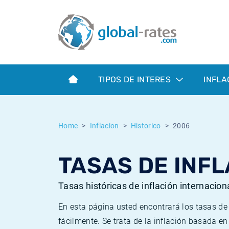
Euribor
¿Qué es la inflación IPC?
Euribor - histórico
Calculadora de inflación
Term SOFR
¿Qué es la inflación IPCA?
ESTER - histórico
TIPOS DE INTERES
INFLA
Bancos centrales
Inflación Chileno - IPC
SONIA - histórico
ESTER
Inflación Español - IPC
SOFR - histórico
Home
Inflacion
Historico
2006
SONIA
Inflación Estadounidense
TONAR - histórico
TASAS DE INFL
SOFR
Inflación Mexicano - IPC
Inflación histórica
Tasas históricas de inflación internacion
En esta página usted encontrará los tasas d
fácilmente. Se trata de la inflación basada e