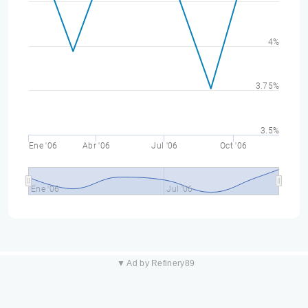
4%
3.75%
3.5%
Ene '06
Abr '06
Jul '06
Oct '06
Ene '06
Jul '06
▼ Ad by Refinery89