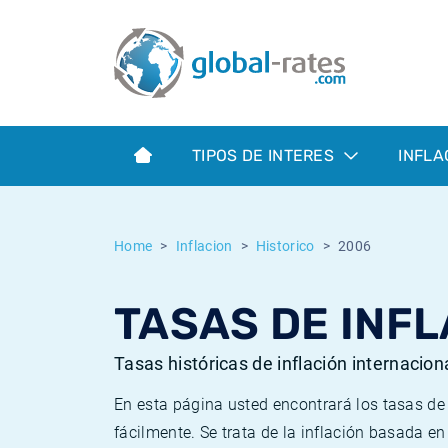
Euribor
¿Qué es la inflación IPC?
Euribor - histórico
Calculadora de inflación
Term SOFR
¿Qué es la inflación IPCA?
ESTER - histórico
TIPOS DE INTERES
INFLA
Bancos centrales
Inflación Chileno - IPC
SONIA - histórico
ESTER
Inflación Español - IPC
SOFR - histórico
Home
Inflacion
Historico
2006
SONIA
Inflación Estadounidense
TONAR - histórico
TASAS DE INFL
SOFR
Inflación Mexicano - IPC
Inflación histórica
Tasas históricas de inflación internacion
En esta página usted encontrará los tasas d
fácilmente. Se trata de la inflación basada e