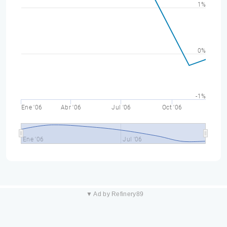
1%
0%
-1%
Ene '06
Abr '06
Jul '06
Oct '06
Ene '06
Jul '06
▼ Ad by Refinery89