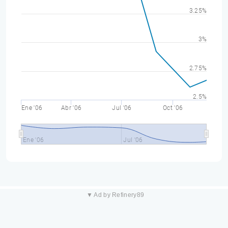
3.25%
3%
2.75%
2.5%
Ene '06
Abr '06
Jul '06
Oct '06
Ene '06
Jul '06
▼ Ad by Refinery89