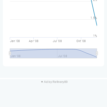
1.5%
1%
Jan '08
Apr '08
Jul '08
Okt '08
Jan '08
Jul '08
▼ Ad by Refinery89