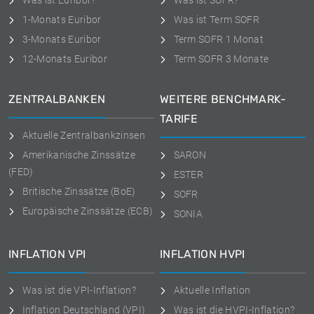
Was ist Euribor?
Was ist SOFR?
1-Monats Euribor
Was ist Term SOFR
3-Monats Euribor
Term SOFR 1 Monat
12-Monats Euribor
Term SOFR 3 Monate
ZENTRALBANKEN
WEITERE BENCHMARK-
TARIFE
Aktuelle Zentralbankzinsen
Amerikanische Zinssätze
SARON
(FED)
ESTER
Britische Zinssätze (BoE)
SOFR
Europäische Zinssätze (ECB)
SONIA
INFLATION VPI
INFLATION HVPI
Was ist die VPI-Inflation?
Aktuelle Inflation
Inflation Deutschland (VPI)
Was ist die HVPI-Inflation?