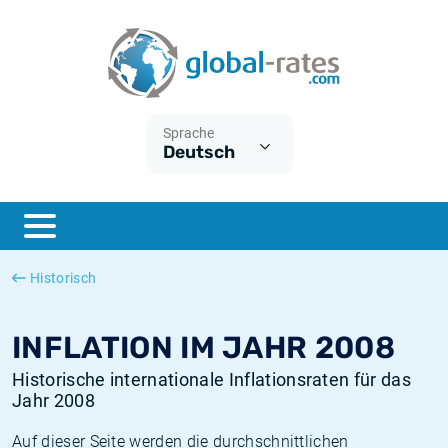
Euribor
Was ist die VPI-Inflation?
Historische Euribor-Sätze
Inflationsrechner
Term SOFR
Was ist die HVPI-Inflation?
Historische ESTER-Sätze
Sprache
Deutsch
Zentralbanken
Amerikanische inflation
Historische SARON-Sätze
ESTER
Deutsche inflation
Historische SOFR-Sätze
SONIA
Europäische inflation
Historische SONIA-Sätze
Historisch
SOFR
Schweizerische inflation
Historische Inflationsraten
INFLATION IM JAHR 2008
Historische internationale Inflationsraten für das
Jahr 2008
Auf dieser Seite werden die durchschnittlichen