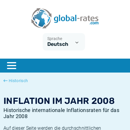
Euribor
Was ist die VPI-Inflation?
Historische Euribor-Sätze
Inflationsrechner
Term SOFR
Was ist die HVPI-Inflation?
Historische ESTER-Sätze
Sprache
Deutsch
Zentralbanken
Amerikanische inflation
Historische SARON-Sätze
ESTER
Deutsche inflation
Historische SOFR-Sätze
SONIA
Europäische inflation
Historische SONIA-Sätze
Historisch
SOFR
Schweizerische inflation
Historische Inflationsraten
INFLATION IM JAHR 2008
Historische internationale Inflationsraten für das
Jahr 2008
Auf dieser Seite werden die durchschnittlichen