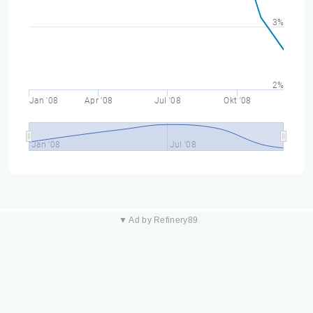
3%
2%
Jan '08
Apr '08
Jul '08
Okt '08
Jan '08
Jul '08
▼ Ad by Refinery89