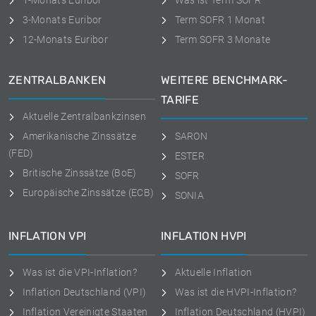
1-Monats Euribor
Was ist Term SOFR
3-Monats Euribor
Term SOFR 1 Monat
12-Monats Euribor
Term SOFR 3 Monate
ZENTRALBANKEN
WEITERE BENCHMARK-
TARIFE
Aktuelle Zentralbankzinsen
Amerikanische Zinssätze
SARON
(FED)
ESTER
Britische Zinssätze (BoE)
SOFR
Europäische Zinssätze (ECB)
SONIA
INFLATION VPI
INFLATION HVPI
Was ist die VPI-Inflation?
Aktuelle Inflation
Inflation Deutschland (VPI)
Was ist die HVPI-Inflation?
Inflation Vereinigte Staaten
Inflation Deutschland (HVPI)