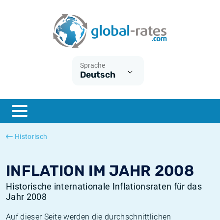
Euribor
Was ist die VPI-Inflation?
Historische Euribor-Sätze
Inflationsrechner
Term SOFR
Was ist die HVPI-Inflation?
Historische ESTER-Sätze
Sprache
Deutsch
Zentralbanken
Amerikanische inflation
Historische SARON-Sätze
ESTER
Deutsche inflation
Historische SOFR-Sätze
SONIA
Europäische inflation
Historische SONIA-Sätze
Historisch
SOFR
Schweizerische inflation
Historische Inflationsraten
INFLATION IM JAHR 2008
Historische internationale Inflationsraten für das
Jahr 2008
Auf dieser Seite werden die durchschnittlichen