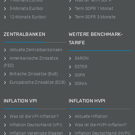
1-Monats Euribor
Was ist Term SOFR
3-Monats Euribor
Term SOFR 1 Monat
12-Monats Euribor
Term SOFR 3 Monate
ZENTRALBANKEN
WEITERE BENCHMARK-
TARIFE
Aktuelle Zentralbankzinsen
Amerikanische Zinssätze
SARON
(FED)
ESTER
Britische Zinssätze (BoE)
SOFR
Europäische Zinssätze (ECB)
SONIA
INFLATION VPI
INFLATION HVPI
Was ist die VPI-Inflation?
Aktuelle Inflation
Inflation Deutschland (VPI)
Was ist die HVPI-Inflation?
Inflation Vereinigte Staaten
Inflation Deutschland (HVPI)