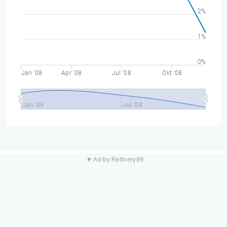
2%
1%
0%
Jan '08
Apr '08
Jul '08
Okt '08
Jan '08
Jul '08
▼ Ad by Refinery89