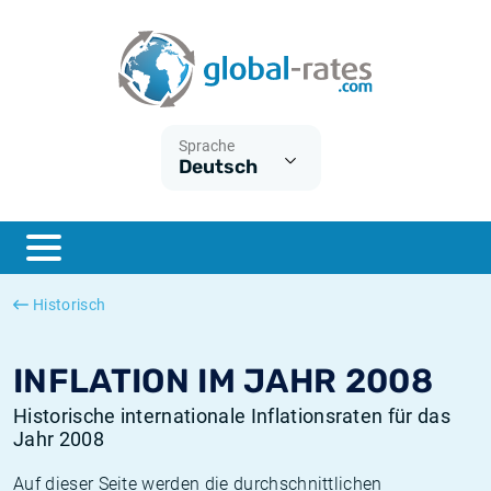
Euribor
Was ist die VPI-Inflation?
Historische Euribor-Sätze
Inflationsrechner
Term SOFR
Was ist die HVPI-Inflation?
Historische ESTER-Sätze
Sprache
Deutsch
Zentralbanken
Amerikanische inflation
Historische SARON-Sätze
ESTER
Deutsche inflation
Historische SOFR-Sätze
SONIA
Europäische inflation
Historische SONIA-Sätze
Historisch
SOFR
Schweizerische inflation
Historische Inflationsraten
INFLATION IM JAHR 2008
Historische internationale Inflationsraten für das
Jahr 2008
Auf dieser Seite werden die durchschnittlichen