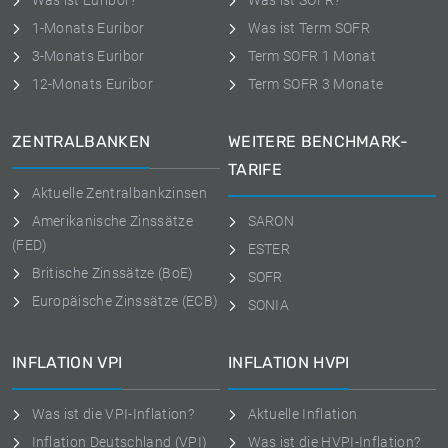
Was ist Euribor?
Was ist SOFR?
1-Monats Euribor
Was ist Term SOFR
3-Monats Euribor
Term SOFR 1 Monat
12-Monats Euribor
Term SOFR 3 Monate
ZENTRALBANKEN
WEITERE BENCHMARK-
TARIFE
Aktuelle Zentralbankzinsen
Amerikanische Zinssätze
SARON
(FED)
ESTER
Britische Zinssätze (BoE)
SOFR
Europäische Zinssätze (ECB)
SONIA
INFLATION VPI
INFLATION HVPI
Was ist die VPI-Inflation?
Aktuelle Inflation
Inflation Deutschland (VPI)
Was ist die HVPI-Inflation?