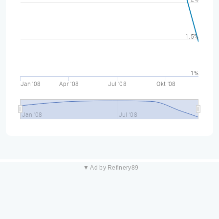
1.5%
1%
Jan '08
Apr '08
Jul '08
Okt '08
Jan '08
Jul '08
▼ Ad by Refinery89