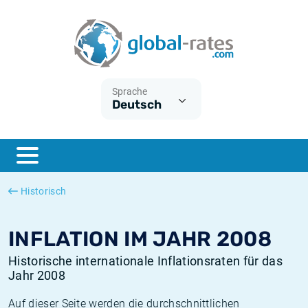
Euribor
Was ist die VPI-Inflation?
Historische Euribor-Sätze
Inflationsrechner
Term SOFR
Was ist die HVPI-Inflation?
Historische ESTER-Sätze
Sprache
Deutsch
Zentralbanken
Amerikanische inflation
Historische SARON-Sätze
ESTER
Deutsche inflation
Historische SOFR-Sätze
SONIA
Europäische inflation
Historische SONIA-Sätze
Historisch
SOFR
Schweizerische inflation
Historische Inflationsraten
INFLATION IM JAHR 2008
Historische internationale Inflationsraten für das
Jahr 2008
Auf dieser Seite werden die durchschnittlichen