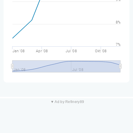
8%
7%
Jan '08
Apr '08
Jul '08
Okt '08
Jan '08
Jul '08
▼ Ad by Refinery89