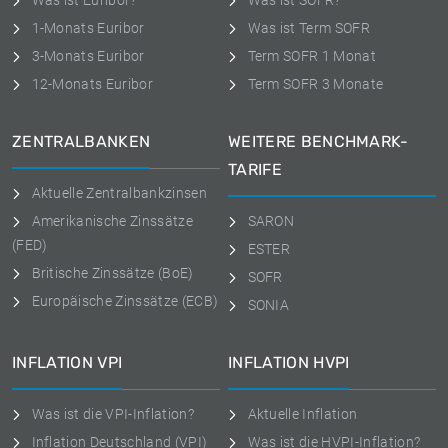
Was ist Euribor?
Was ist SOFR?
1-Monats Euribor
Was ist Term SOFR
3-Monats Euribor
Term SOFR 1 Monat
12-Monats Euribor
Term SOFR 3 Monate
ZENTRALBANKEN
WEITERE BENCHMARK-
TARIFE
Aktuelle Zentralbankzinsen
Amerikanische Zinssätze
SARON
(FED)
ESTER
Britische Zinssätze (BoE)
SOFR
Europäische Zinssätze (ECB)
SONIA
INFLATION VPI
INFLATION HVPI
Was ist die VPI-Inflation?
Aktuelle Inflation
Inflation Deutschland (VPI)
Was ist die HVPI-Inflation?