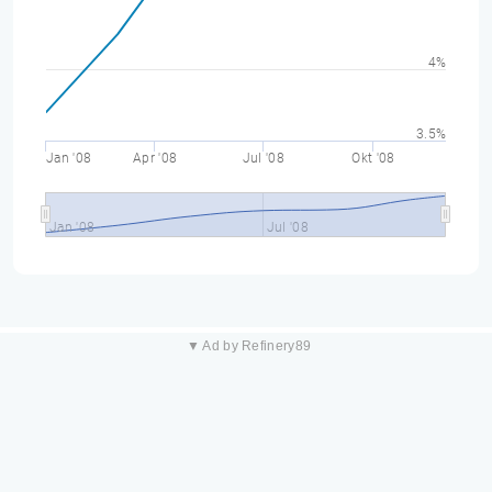
4%
3.5%
Jan '08
Apr '08
Jul '08
Okt '08
Jan '08
Jul '08
▼ Ad by Refinery89