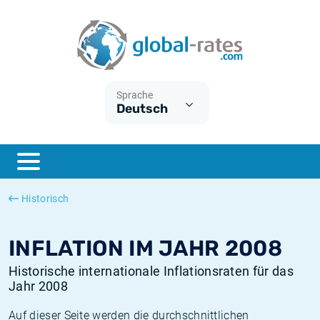
Euribor
Was ist die VPI-Inflation?
Historische Euribor-Sätze
Inflationsrechner
Term SOFR
Was ist die HVPI-Inflation?
Historische ESTER-Sätze
Sprache
Deutsch
Zentralbanken
Amerikanische inflation
Historische SARON-Sätze
ESTER
Deutsche inflation
Historische SOFR-Sätze
SONIA
Europäische inflation
Historische SONIA-Sätze
Historisch
SOFR
Schweizerische inflation
Historische Inflationsraten
INFLATION IM JAHR 2008
Historische internationale Inflationsraten für das
Jahr 2008
Auf dieser Seite werden die durchschnittlichen