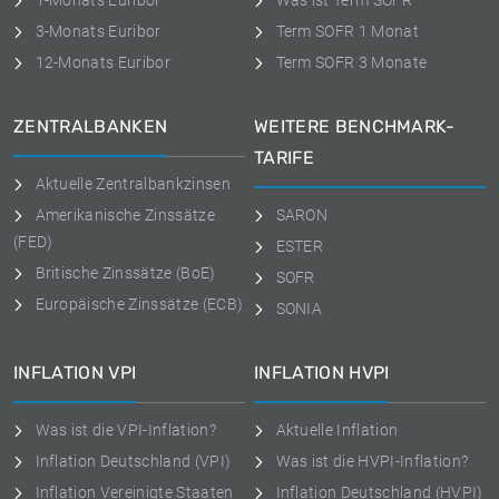
1-Monats Euribor
Was ist Term SOFR
3-Monats Euribor
Term SOFR 1 Monat
12-Monats Euribor
Term SOFR 3 Monate
ZENTRALBANKEN
WEITERE BENCHMARK-
TARIFE
Aktuelle Zentralbankzinsen
Amerikanische Zinssätze
SARON
(FED)
ESTER
Britische Zinssätze (BoE)
SOFR
Europäische Zinssätze (ECB)
SONIA
INFLATION VPI
INFLATION HVPI
Was ist die VPI-Inflation?
Aktuelle Inflation
Inflation Deutschland (VPI)
Was ist die HVPI-Inflation?
Inflation Vereinigte Staaten
Inflation Deutschland (HVPI)