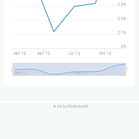
2.3%
2.2%
2.1%
2%
Jan '12
Apr '12
Jul '12
Okt '12
Jan '12
Jul '12
▼ Ad by Refinery89