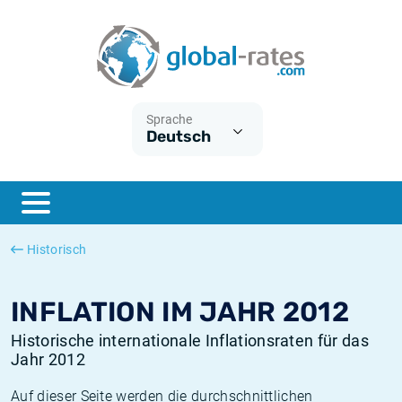
Euribor
Was ist die VPI-Inflation?
Historische Euribor-Sätze
Inflationsrechner
Term SOFR
Was ist die HVPI-Inflation?
Historische ESTER-Sätze
Sprache
Deutsch
Zentralbanken
Amerikanische inflation
Historische SARON-Sätze
ESTER
Deutsche inflation
Historische SOFR-Sätze
SONIA
Europäische inflation
Historische SONIA-Sätze
Historisch
SOFR
Schweizerische inflation
Historische Inflationsraten
INFLATION IM JAHR 2012
Historische internationale Inflationsraten für das
Jahr 2012
Auf dieser Seite werden die durchschnittlichen