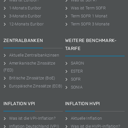
Was ist Euribor?
Was ist SOFR?
1-Monats Euribor
Was ist Term SOFR
3-Monats Euribor
Term SOFR 1 Monat
12-Monats Euribor
Term SOFR 3 Monate
ZENTRALBANKEN
WEITERE BENCHMARK-
TARIFE
Aktuelle Zentralbankzinsen
Amerikanische Zinssätze
SARON
(FED)
ESTER
Britische Zinssätze (BoE)
SOFR
Europäische Zinssätze (ECB)
SONIA
INFLATION VPI
INFLATION HVPI
Was ist die VPI-Inflation?
Aktuelle Inflation
Inflation Deutschland (VPI)
Was ist die HVPI-Inflation?