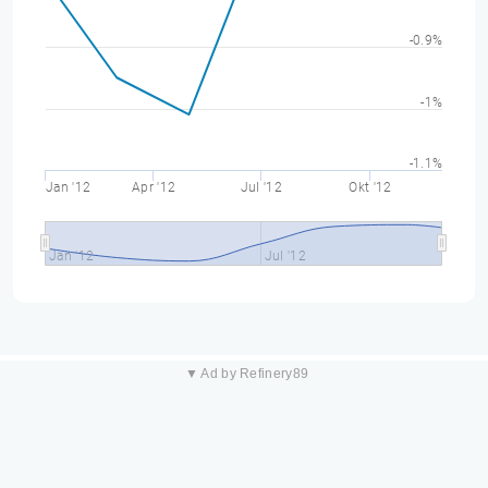
-0.9%
-1%
-1.1%
Jan '12
Apr '12
Jul '12
Okt '12
Jan '12
Jul '12
▼ Ad by Refinery89