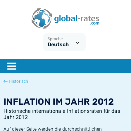
Euribor
Was ist die VPI-Inflation?
Historische Euribor-Sätze
Inflationsrechner
Term SOFR
Was ist die HVPI-Inflation?
Historische ESTER-Sätze
Sprache
Deutsch
Zentralbanken
Amerikanische inflation
Historische SARON-Sätze
ESTER
Deutsche inflation
Historische SOFR-Sätze
SONIA
Europäische inflation
Historische SONIA-Sätze
Historisch
SOFR
Schweizerische inflation
Historische Inflationsraten
INFLATION IM JAHR 2012
Historische internationale Inflationsraten für das
Jahr 2012
Auf dieser Seite werden die durchschnittlichen