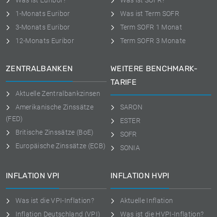
Was ist Euribor?
Was ist SOFR?
1-Monats Euribor
Was ist Term SOFR
3-Monats Euribor
Term SOFR 1 Monat
12-Monats Euribor
Term SOFR 3 Monate
ZENTRALBANKEN
WEITERE BENCHMARK-
TARIFE
Aktuelle Zentralbankzinsen
Amerikanische Zinssätze
SARON
(FED)
ESTER
Britische Zinssätze (BoE)
SOFR
Europäische Zinssätze (ECB)
SONIA
INFLATION VPI
INFLATION HVPI
Was ist die VPI-Inflation?
Aktuelle Inflation
Inflation Deutschland (VPI)
Was ist die HVPI-Inflation?