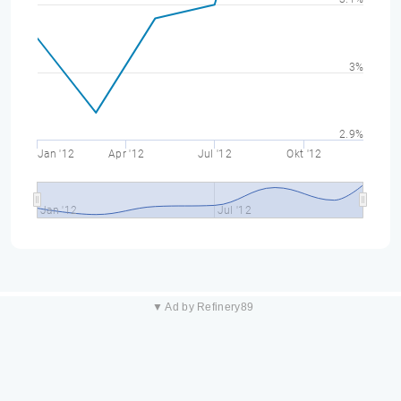
3%
2.9%
Jan '12
Apr '12
Jul '12
Okt '12
Jan '12
Jul '12
▼ Ad by Refinery89