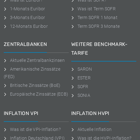
Was ist Euribor?
Was ist SOFR?
1-Monats Euribor
Was ist Term SOFR
3-Monats Euribor
Term SOFR 1 Monat
12-Monats Euribor
Term SOFR 3 Monate
ZENTRALBANKEN
WEITERE BENCHMARK-
TARIFE
Aktuelle Zentralbankzinsen
Amerikanische Zinssätze
SARON
(FED)
ESTER
Britische Zinssätze (BoE)
SOFR
Europäische Zinssätze (ECB)
SONIA
INFLATION VPI
INFLATION HVPI
Was ist die VPI-Inflation?
Aktuelle Inflation
Inflation Deutschland (VPI)
Was ist die HVPI-Inflation?