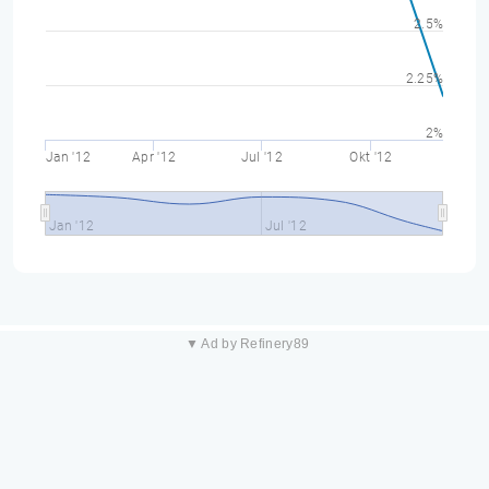
2.5%
2.25%
2%
Jan '12
Apr '12
Jul '12
Okt '12
Jan '12
Jul '12
▼ Ad by Refinery89