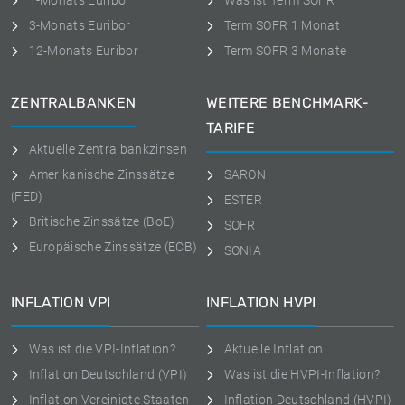
1-Monats Euribor
Was ist Term SOFR
3-Monats Euribor
Term SOFR 1 Monat
12-Monats Euribor
Term SOFR 3 Monate
ZENTRALBANKEN
WEITERE BENCHMARK-
TARIFE
Aktuelle Zentralbankzinsen
Amerikanische Zinssätze
SARON
(FED)
ESTER
Britische Zinssätze (BoE)
SOFR
Europäische Zinssätze (ECB)
SONIA
INFLATION VPI
INFLATION HVPI
Was ist die VPI-Inflation?
Aktuelle Inflation
Inflation Deutschland (VPI)
Was ist die HVPI-Inflation?
Inflation Vereinigte Staaten
Inflation Deutschland (HVPI)