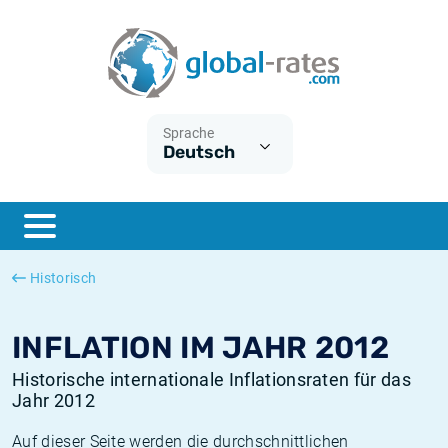
Euribor
Was ist die VPI-Inflation?
Historische Euribor-Sätze
Inflationsrechner
Term SOFR
Was ist die HVPI-Inflation?
Historische ESTER-Sätze
Sprache
Deutsch
Zentralbanken
Amerikanische inflation
Historische SARON-Sätze
ESTER
Deutsche inflation
Historische SOFR-Sätze
SONIA
Europäische inflation
Historische SONIA-Sätze
Historisch
SOFR
Schweizerische inflation
Historische Inflationsraten
INFLATION IM JAHR 2012
Historische internationale Inflationsraten für das
Jahr 2012
Auf dieser Seite werden die durchschnittlichen