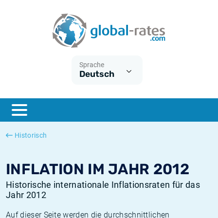
Euribor
Was ist die VPI-Inflation?
Historische Euribor-Sätze
Inflationsrechner
Term SOFR
Was ist die HVPI-Inflation?
Historische ESTER-Sätze
Sprache
Deutsch
Zentralbanken
Amerikanische inflation
Historische SARON-Sätze
ESTER
Deutsche inflation
Historische SOFR-Sätze
SONIA
Europäische inflation
Historische SONIA-Sätze
Historisch
SOFR
Schweizerische inflation
Historische Inflationsraten
INFLATION IM JAHR 2012
Historische internationale Inflationsraten für das
Jahr 2012
Auf dieser Seite werden die durchschnittlichen