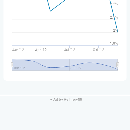
2.2%
2.1%
2%
1.9%
Jan '12
Apr '12
Jul '12
Okt '12
Jan '12
Jul '12
▼ Ad by Refinery89