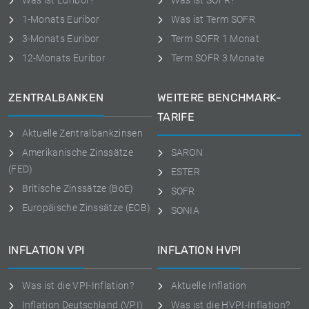
Was ist Euribor?
Was ist SOFR?
1-Monats Euribor
Was ist Term SOFR
3-Monats Euribor
Term SOFR 1 Monat
12-Monats Euribor
Term SOFR 3 Monate
ZENTRALBANKEN
WEITERE BENCHMARK-
TARIFE
Aktuelle Zentralbankzinsen
Amerikanische Zinssätze
SARON
(FED)
ESTER
Britische Zinssätze (BoE)
SOFR
Europäische Zinssätze (ECB)
SONIA
INFLATION VPI
INFLATION HVPI
Was ist die VPI-Inflation?
Aktuelle Inflation
Inflation Deutschland (VPI)
Was ist die HVPI-Inflation?