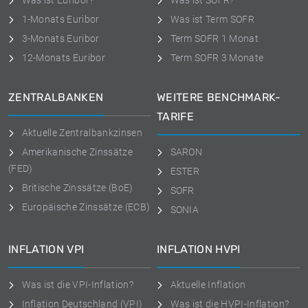
Was ist Euribor?
Was ist SOFR?
1-Monats Euribor
Was ist Term SOFR
3-Monats Euribor
Term SOFR 1 Monat
12-Monats Euribor
Term SOFR 3 Monate
ZENTRALBANKEN
WEITERE BENCHMARK-
TARIFE
Aktuelle Zentralbankzinsen
Amerikanische Zinssätze
SARON
(FED)
ESTER
Britische Zinssätze (BoE)
SOFR
Europäische Zinssätze (ECB)
SONIA
INFLATION VPI
INFLATION HVPI
Was ist die VPI-Inflation?
Aktuelle Inflation
Inflation Deutschland (VPI)
Was ist die HVPI-Inflation?