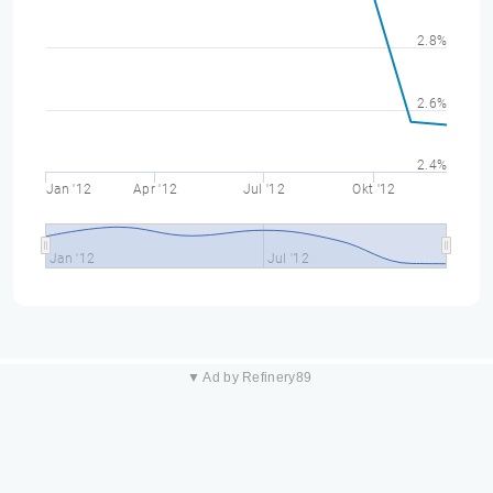
2.8%
2.6%
2.4%
Jan '12
Apr '12
Jul '12
Okt '12
Jan '12
Jul '12
▼ Ad by Refinery89