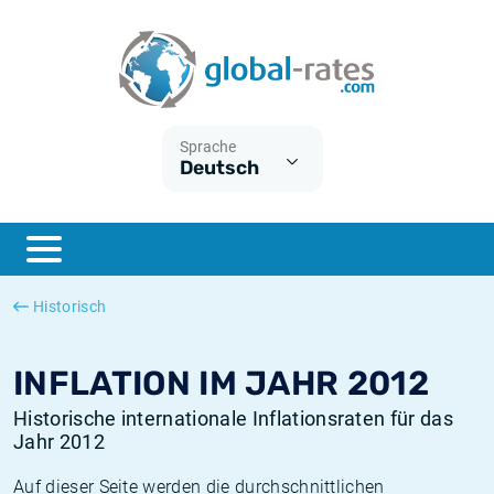
Euribor
Was ist die VPI-Inflation?
Historische Euribor-Sätze
Inflationsrechner
Term SOFR
Was ist die HVPI-Inflation?
Historische ESTER-Sätze
Sprache
Deutsch
Zentralbanken
Amerikanische inflation
Historische SARON-Sätze
ESTER
Deutsche inflation
Historische SOFR-Sätze
SONIA
Europäische inflation
Historische SONIA-Sätze
Historisch
SOFR
Schweizerische inflation
Historische Inflationsraten
INFLATION IM JAHR 2012
Historische internationale Inflationsraten für das
Jahr 2012
Auf dieser Seite werden die durchschnittlichen