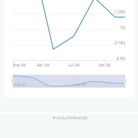
1.25%
1%
0.75%
0.5%
Ene '03
Abr '03
Jul '03
Oct '03
Ene '03
Jul '03
▼ Ad by Refinery89