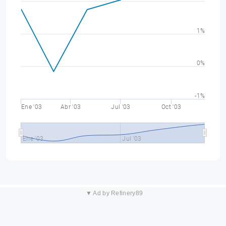
1%
0%
-1%
Ene '03
Abr '03
Jul '03
Oct '03
Ene '03
Jul '03
▼ Ad by Refinery89