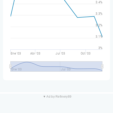
3.4%
3.3%
3.2%
3.1%
3%
Ene '03
Abr '03
Jul '03
Oct '03
Ene '03
Jul '03
▼ Ad by Refinery89