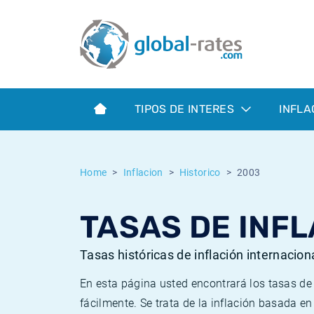
Euribor
¿Qué es la inflación IPC?
Euribor - histórico
Calculadora de inflación
Term SOFR
¿Qué es la inflación IPCA?
ESTER - histórico
TIPOS DE INTERES
INFLA
Bancos centrales
Inflación Chileno - IPC
SONIA - histórico
ESTER
Inflación Español - IPC
SOFR - histórico
Home
Inflacion
Historico
2003
SONIA
Inflación Estadounidense
TONAR - histórico
TASAS DE INFL
SOFR
Inflación Mexicano - IPC
Inflación histórica
Tasas históricas de inflación internacion
En esta página usted encontrará los tasas d
fácilmente. Se trata de la inflación basada e