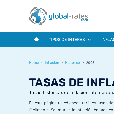
Euribor
¿Qué es la inflación IPC?
Euribor - histórico
Calculadora de inflación
Term SOFR
¿Qué es la inflación IPCA?
ESTER - histórico
TIPOS DE INTERES
INFLA
Bancos centrales
Inflación Chileno - IPC
SONIA - histórico
ESTER
Inflación Español - IPC
SOFR - histórico
Home
Inflacion
Historico
2003
SONIA
Inflación Estadounidense
TONAR - histórico
TASAS DE INFL
SOFR
Inflación Mexicano - IPC
Inflación histórica
Tasas históricas de inflación internacion
En esta página usted encontrará los tasas d
fácilmente. Se trata de la inflación basada e