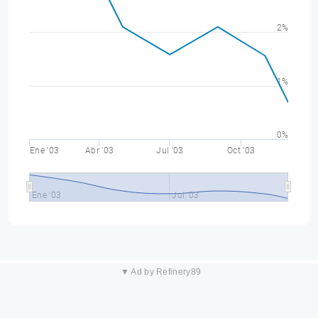
2%
1%
0%
Ene '03
Abr '03
Jul '03
Oct '03
Ene '03
Jul '03
▼ Ad by Refinery89