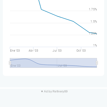
1.75%
1.5%
1.25%
1%
Ene '03
Abr '03
Jul '03
Oct '03
Ene '03
Jul '03
▼ Ad by Refinery89