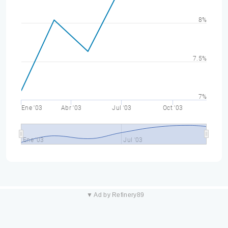
8%
7.5%
7%
Ene '03
Abr '03
Jul '03
Oct '03
Ene '03
Jul '03
▼ Ad by Refinery89