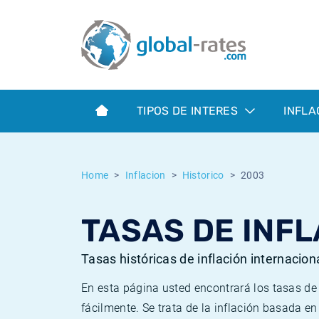
Euribor
¿Qué es la inflación IPC?
Euribor - histórico
Calculadora de inflación
Term SOFR
¿Qué es la inflación IPCA?
ESTER - histórico
TIPOS DE INTERES
INFLA
Bancos centrales
Inflación Chileno - IPC
SONIA - histórico
ESTER
Inflación Español - IPC
SOFR - histórico
Home
Inflacion
Historico
2003
SONIA
Inflación Estadounidense
TONAR - histórico
TASAS DE INFL
SOFR
Inflación Mexicano - IPC
Inflación histórica
Tasas históricas de inflación internacion
En esta página usted encontrará los tasas d
fácilmente. Se trata de la inflación basada e