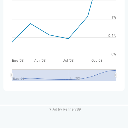
1%
0.5%
0%
Ene '03
Abr '03
Jul '03
Oct '03
Ene '03
Jul '03
▼ Ad by Refinery89