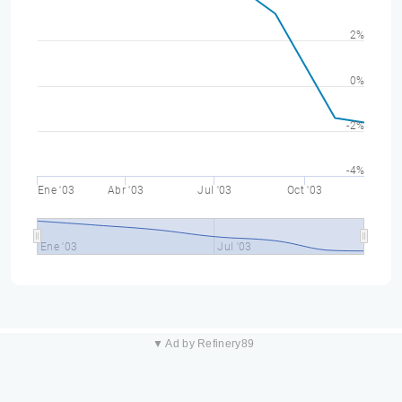
2%
0%
-2%
-4%
Ene '03
Abr '03
Jul '03
Oct '03
Ene '03
Jul '03
▼ Ad by Refinery89