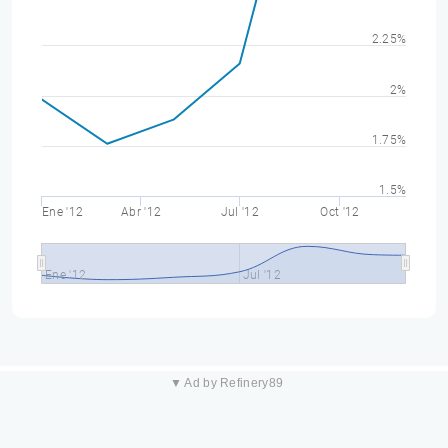
2.25%
2%
1.75%
1.5%
Ene '12
Abr '12
Jul '12
Oct '12
Ene '12
Jul '12
▼ Ad by Refinery89