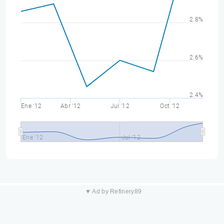
2.8%
2.6%
2.4%
Ene '12
Abr '12
Jul '12
Oct '12
Ene '12
Jul '12
▼ Ad by Refinery89