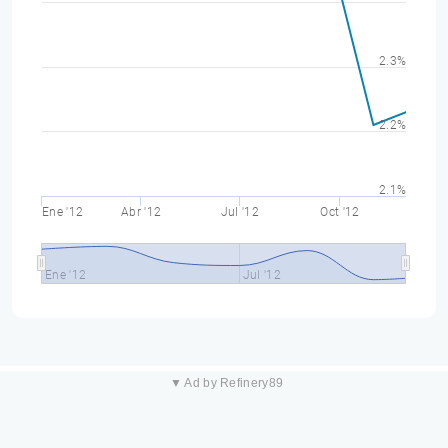
2.3%
2.2%
2.1%
Ene '12
Abr '12
Jul '12
Oct '12
Ene '12
Jul '12
▼ Ad by Refinery89