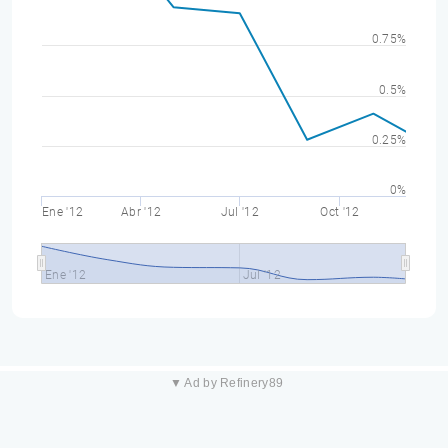
0.75%
0.5%
0.25%
0%
Ene '12
Abr '12
Jul '12
Oct '12
Ene '12
Jul '12
▼ Ad by Refinery89