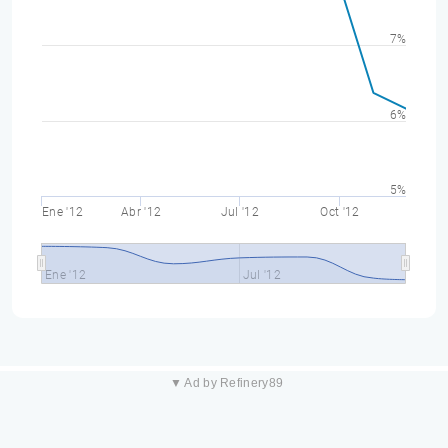
7%
6%
5%
Ene '12
Abr '12
Jul '12
Oct '12
Ene '12
Jul '12
▼ Ad by Refinery89