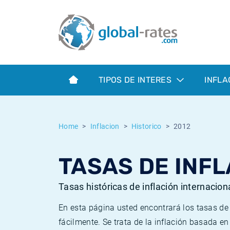
Euribor
¿Qué es la inflación IPC?
Euribor - histórico
Calculadora de inflación
Term SOFR
¿Qué es la inflación IPCA?
ESTER - histórico
TIPOS DE INTERES
INFLA
Bancos centrales
Inflación Chileno - IPC
SONIA - histórico
ESTER
Inflación Español - IPC
SOFR - histórico
Home
Inflacion
Historico
2012
SONIA
Inflación Estadounidense
TONAR - histórico
TASAS DE INFL
SOFR
Inflación Mexicano - IPC
Inflación histórica
Tasas históricas de inflación internacion
En esta página usted encontrará los tasas d
fácilmente. Se trata de la inflación basada e