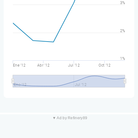
3%
2%
1%
Ene '12
Abr '12
Jul '12
Oct '12
Ene '12
Jul '12
▼ Ad by Refinery89