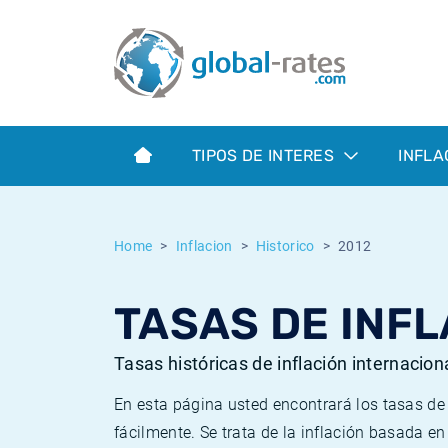
Euribor
¿Qué es la inflación IPC?
Euribor - histórico
Calculadora de inflación
Term SOFR
¿Qué es la inflación IPCA?
ESTER - histórico
TIPOS DE INTERES
INFLA
Bancos centrales
Inflación Chileno - IPC
SONIA - histórico
ESTER
Inflación Español - IPC
SOFR - histórico
Home
Inflacion
Historico
2012
SONIA
Inflación Estadounidense
TONAR - histórico
TASAS DE INFL
SOFR
Inflación Mexicano - IPC
Inflación histórica
Tasas históricas de inflación internacion
En esta página usted encontrará los tasas d
fácilmente. Se trata de la inflación basada e