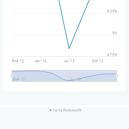
5.25%
5%
4.75%
Ene '12
Abr '12
Jul '12
Oct '12
Ene '12
Jul '12
▼ Ad by Refinery89