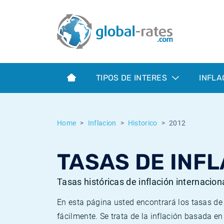
Euribor
¿Qué es la inflación IPC?
Euribor - histórico
Calculadora de inflación
Term SOFR
¿Qué es la inflación IPCA?
ESTER - histórico
TIPOS DE INTERES
INFLA
Bancos centrales
Inflación Chileno - IPC
SONIA - histórico
ESTER
Inflación Español - IPC
SOFR - histórico
Home
Inflacion
Historico
2012
SONIA
Inflación Estadounidense
TONAR - histórico
TASAS DE INFL
SOFR
Inflación Mexicano - IPC
Inflación histórica
Tasas históricas de inflación internacion
En esta página usted encontrará los tasas d
fácilmente. Se trata de la inflación basada e