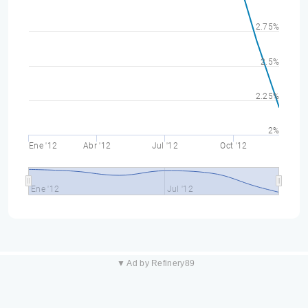
2.75%
2.5%
2.25%
2%
Ene '12
Abr '12
Jul '12
Oct '12
Ene '12
Jul '12
▼ Ad by Refinery89