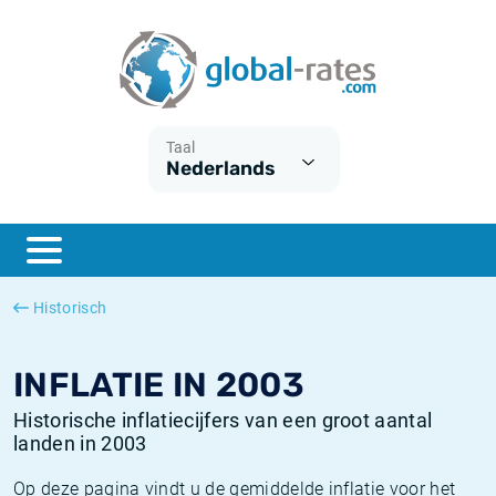
Euribor
Wat is CPI inflatie?
Euribor historie
Inflatiecalculator
Term SOFR
Wat is HICP inflatie?
ESTER historie
Taal
Nederlands
Centrale Banken
Belgische inflatie - CPI
SARON historie
ESTER
Nederlandse inflatie - CPI
SOFR historie
SONIA
Amerikaanse inflatie - CPI
TONAR historie
Historisch
SOFR
Europese inflatie - HICP
Historische inflatie
INFLATIE IN 2003
Historische inflatiecijfers van een groot aantal
landen in 2003
Op deze pagina vindt u de gemiddelde inflatie voor het