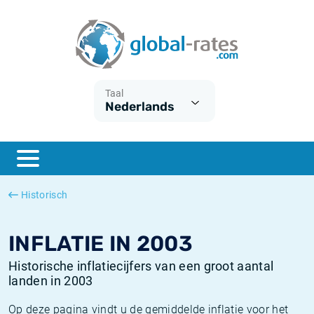
Euribor
Wat is CPI inflatie?
Euribor historie
Inflatiecalculator
Term SOFR
Wat is HICP inflatie?
ESTER historie
Taal
Nederlands
Centrale Banken
Belgische inflatie - CPI
SARON historie
ESTER
Nederlandse inflatie - CPI
SOFR historie
SONIA
Amerikaanse inflatie - CPI
TONAR historie
Historisch
SOFR
Europese inflatie - HICP
Historische inflatie
INFLATIE IN 2003
Historische inflatiecijfers van een groot aantal
landen in 2003
Op deze pagina vindt u de gemiddelde inflatie voor het