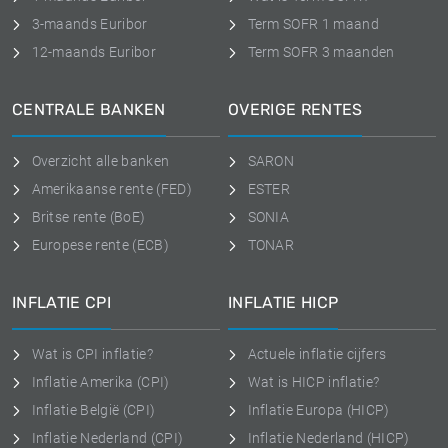
3-maands Euribor
Term SOFR 1 maand
12-maands Euribor
Term SOFR 3 maanden
CENTRALE BANKEN
OVERIGE RENTES
Overzicht alle banken
SARON
Amerikaanse rente (FED)
ESTER
Britse rente (BoE)
SONIA
Europese rente (ECB)
TONAR
INFLATIE CPI
INFLATIE HICP
Wat is CPI inflatie?
Actuele inflatie cijfers
Inflatie Amerika (CPI)
Wat is HICP inflatie?
Inflatie België (CPI)
Inflatie Europa (HICP)
Inflatie Nederland (CPI)
Inflatie Nederland (HICP)