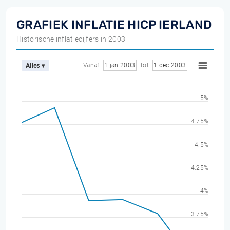
GRAFIEK INFLATIE HICP IERLAND
Historische inflatiecijfers in 2003
Vanaf
1 jan 2003
Tot
1 dec 2003
Alles ▾
5%
4.75%
4.5%
4.25%
4%
3.75%