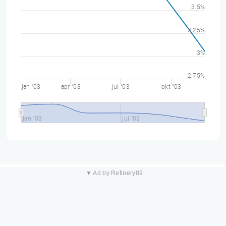
3.5%
3.25%
3%
2.75%
jan "03
apr "03
jul "03
okt "03
jan "03
jul "03
▼ Ad by Refinery89