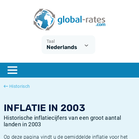
Euribor
Wat is CPI inflatie?
Euribor historie
Inflatiecalculator
Term SOFR
Wat is HICP inflatie?
ESTER historie
Taal
Nederlands
Centrale Banken
Belgische inflatie - CPI
SARON historie
ESTER
Nederlandse inflatie - CPI
SOFR historie
SONIA
Amerikaanse inflatie - CPI
TONAR historie
Historisch
SOFR
Europese inflatie - HICP
Historische inflatie
INFLATIE IN 2003
Historische inflatiecijfers van een groot aantal
landen in 2003
Op deze pagina vindt u de gemiddelde inflatie voor het