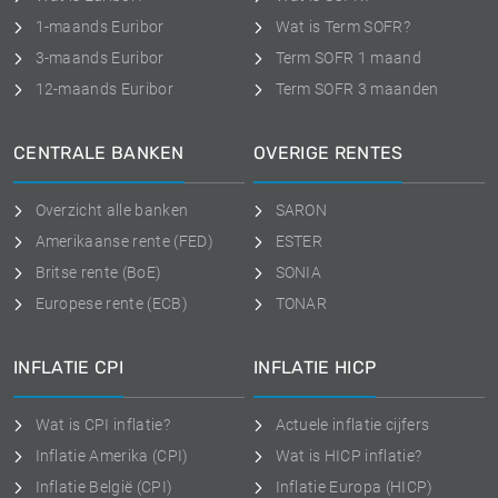
1-maands Euribor
Wat is Term SOFR?
3-maands Euribor
Term SOFR 1 maand
12-maands Euribor
Term SOFR 3 maanden
CENTRALE BANKEN
OVERIGE RENTES
Overzicht alle banken
SARON
Amerikaanse rente (FED)
ESTER
Britse rente (BoE)
SONIA
Europese rente (ECB)
TONAR
INFLATIE CPI
INFLATIE HICP
Wat is CPI inflatie?
Actuele inflatie cijfers
Inflatie Amerika (CPI)
Wat is HICP inflatie?
Inflatie België (CPI)
Inflatie Europa (HICP)