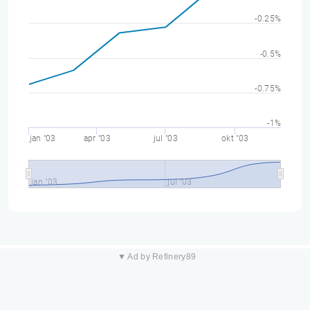
-0.25%
-0.5%
-0.75%
-1%
jan "03
apr "03
jul "03
okt "03
jan "03
jul "03
▼ Ad by Refinery89