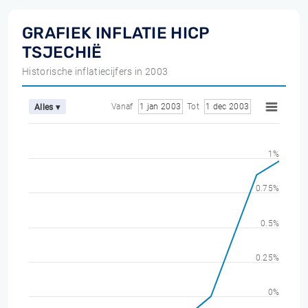
GRAFIEK INFLATIE HICP
TSJECHIË
Historische inflatiecijfers in 2003
Vanaf
1 jan 2003
Tot
1 dec 2003
Alles ▾
1%
0.75%
0.5%
0.25%
0%