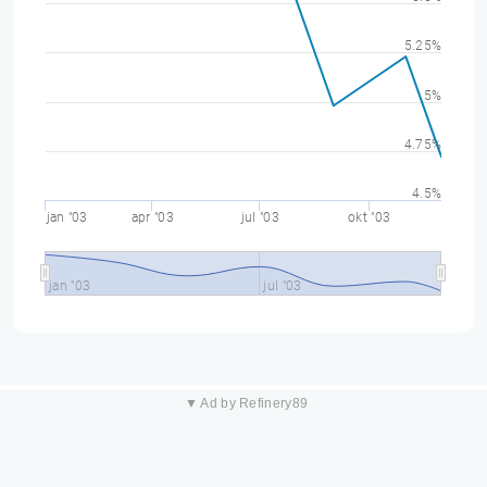
5.25%
5%
4.75%
4.5%
jan "03
apr "03
jul "03
okt "03
jan "03
jul "03
▼ Ad by Refinery89