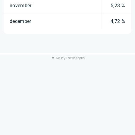
november
5,23 %
december
4,72 %
▼ Ad by Refinery89