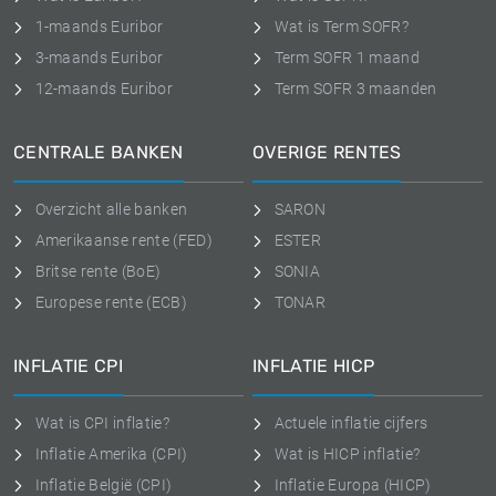
1-maands Euribor
Wat is Term SOFR?
3-maands Euribor
Term SOFR 1 maand
12-maands Euribor
Term SOFR 3 maanden
CENTRALE BANKEN
OVERIGE RENTES
Overzicht alle banken
SARON
Amerikaanse rente (FED)
ESTER
Britse rente (BoE)
SONIA
Europese rente (ECB)
TONAR
INFLATIE CPI
INFLATIE HICP
Wat is CPI inflatie?
Actuele inflatie cijfers
Inflatie Amerika (CPI)
Wat is HICP inflatie?
Inflatie België (CPI)
Inflatie Europa (HICP)