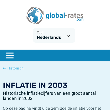
Euribor
Wat is CPI inflatie?
Euribor historie
Inflatiecalculator
Term SOFR
Wat is HICP inflatie?
ESTER historie
Taal
Nederlands
Centrale Banken
Belgische inflatie - CPI
SARON historie
ESTER
Nederlandse inflatie - CPI
SOFR historie
SONIA
Amerikaanse inflatie - CPI
TONAR historie
Historisch
SOFR
Europese inflatie - HICP
Historische inflatie
INFLATIE IN 2003
Historische inflatiecijfers van een groot aantal
landen in 2003
Op deze pagina vindt u de gemiddelde inflatie voor het