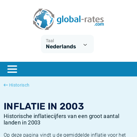
Euribor
Wat is CPI inflatie?
Euribor historie
Inflatiecalculator
Term SOFR
Wat is HICP inflatie?
ESTER historie
Taal
Nederlands
Centrale Banken
Belgische inflatie - CPI
SARON historie
ESTER
Nederlandse inflatie - CPI
SOFR historie
SONIA
Amerikaanse inflatie - CPI
TONAR historie
Historisch
SOFR
Europese inflatie - HICP
Historische inflatie
INFLATIE IN 2003
Historische inflatiecijfers van een groot aantal
landen in 2003
Op deze pagina vindt u de gemiddelde inflatie voor het