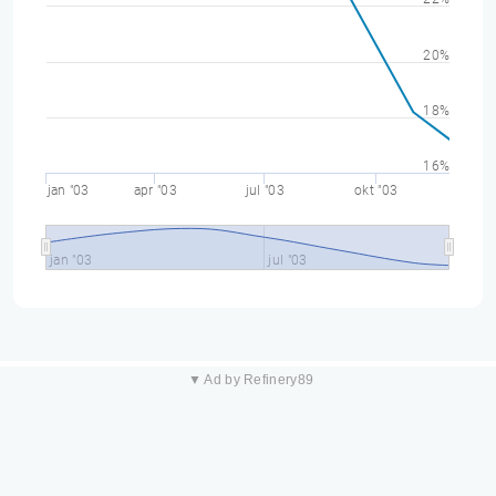
20%
18%
16%
jan "03
apr "03
jul "03
okt "03
jan "03
jul "03
▼ Ad by Refinery89