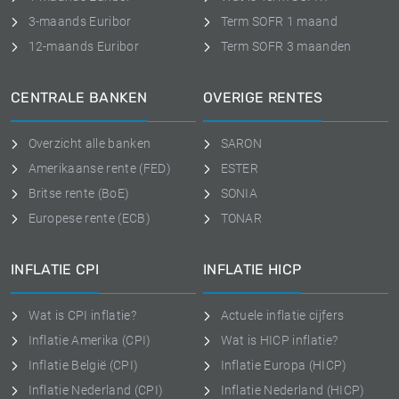
3-maands Euribor
Term SOFR 1 maand
12-maands Euribor
Term SOFR 3 maanden
CENTRALE BANKEN
OVERIGE RENTES
Overzicht alle banken
SARON
Amerikaanse rente (FED)
ESTER
Britse rente (BoE)
SONIA
Europese rente (ECB)
TONAR
INFLATIE CPI
INFLATIE HICP
Wat is CPI inflatie?
Actuele inflatie cijfers
Inflatie Amerika (CPI)
Wat is HICP inflatie?
Inflatie België (CPI)
Inflatie Europa (HICP)
Inflatie Nederland (CPI)
Inflatie Nederland (HICP)