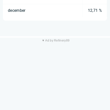
december
12,71 %
▼ Ad by Refinery89