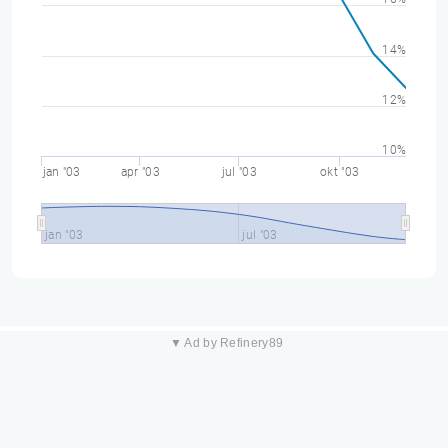
14%
12%
10%
jan "03
apr "03
jul "03
okt "03
jan "03
jul "03
▼ Ad by Refinery89