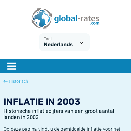
Euribor
Wat is CPI inflatie?
Euribor historie
Inflatiecalculator
Term SOFR
Wat is HICP inflatie?
ESTER historie
Taal
Nederlands
Centrale Banken
Belgische inflatie - CPI
SARON historie
ESTER
Nederlandse inflatie - CPI
SOFR historie
SONIA
Amerikaanse inflatie - CPI
TONAR historie
Historisch
SOFR
Europese inflatie - HICP
Historische inflatie
INFLATIE IN 2003
Historische inflatiecijfers van een groot aantal
landen in 2003
Op deze pagina vindt u de gemiddelde inflatie voor het