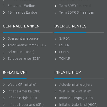
3-maands Euribor
Term SOFR 1 maand
12-maands Euribor
Term SOFR 3 maanden
CENTRALE BANKEN
OVERIGE RENTES
Overzicht alle banken
SARON
Amerikaanse rente (FED)
ESTER
Britse rente (BoE)
SONIA
Europese rente (ECB)
TONAR
INFLATIE CPI
INFLATIE HICP
Wat is CPI inflatie?
Actuele inflatie cijfers
Inflatie Amerika (CPI)
Wat is HICP inflatie?
Inflatie België (CPI)
Inflatie Europa (HICP)
Inflatie Nederland (CPI)
Inflatie Nederland (HICP)